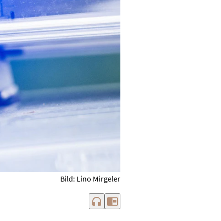
Bild: Lino Mirgeler
headphones
chrome_reader_mode