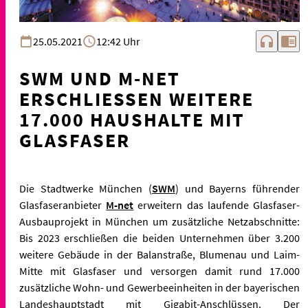
headphones
chrome_reader_mode
25.05.2021
12:42 Uhr
SWM UND M-NET
ERSCHLIESSEN WEITERE 1
7.000 HAUSHALTE MIT G
LASFASER
Die Stadtwerke München (
SWM
) und Bayerns führender
Glasfaseranbieter
M-net
erweitern das laufende Glasfaser-
Ausbauprojekt in München um zusätzliche Netzabschnitte:
Bis 2023 erschließen die beiden Unternehmen über 3.200
weitere Gebäude in der Balanstraße, Blumenau und Laim-
Mitte mit Glasfaser und versorgen damit rund 17.000
zusätzliche Wohn- und Gewerbeeinheiten in der bayerischen
Landeshauptstadt mit Gigabit-Anschlüssen. Der