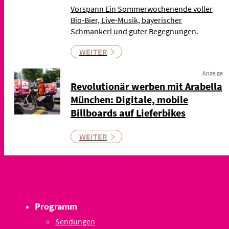
Vorspann Ein Sommerwochenende voller
Bio-Bier, Live-Musik, bayerischer
Schmankerl und guter Begegnungen.
WEITER
Anzeige
Revolutionär werben mit Arabella
München: Digitale, mobile
Billboards auf Lieferbikes
WEITER
Programm
Sendungen