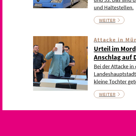
und Haltestellen.
WEITER
Attacke in Mü
Urteil im Mor
Anschlag auf 
Bei der Attacke in
Landeshauptstadt 
kleine Tochter ge
WEITER