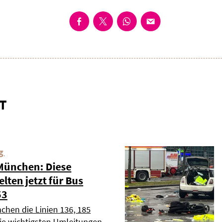
T
g
 München: Diese
ten jetzt für Bus
53
chen die Linien 136, 185
die wichtigsten Umleitungen