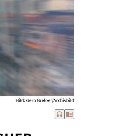
Bild: Gero Breloer/Archivbild
headphones
chrome_reader_mode