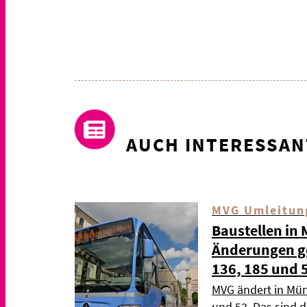
AUCH INTERESSAN
MVG Umleitun
Baustellen in
Änderungen gel
136, 185 und 
MVG ändert in Mün
und 53. Das sind 