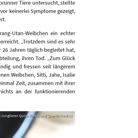
brunner Tiere untersucht, stellte
uvor keinerlei Symptome gezeigt,
rt.
Orang-Utan-Weibchen ein echter
erreicht. „Trotzdem sind es sehr
 26 Jahren täglich begleitet hat,
Abteilung, ihren Tod. „Zum Glück
ändig und fressen seit längerem
en Weibchen, Sitti, Jahe, Isalie
einmal Zeit, zusammen mit ihrer
ichts an der funktionierenden
 Jungtieren Quinn (links) und Quentin (rechts)