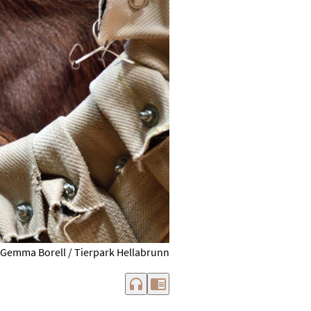
: Gemma Borell / Tierpark Hellabrunn
headphones
chrome_reader_mode