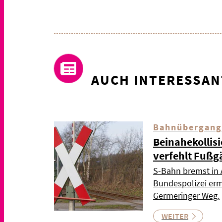
AUCH INTERESSAN
Bahnübergang
Beinahekollis
verfehlt Fußg
S-Bahn bremst in 
Bundespolizei ermi
Germeringer Weg.
WEITER