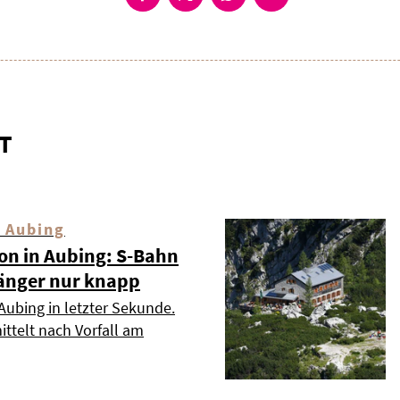
T
 Aubing
ion in Aubing: S-Bahn
änger nur knapp
Aubing in letzter Sekunde.
ttelt nach Vorfall am