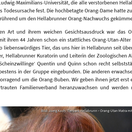
 Ludwig-Maximilians-Universität, die alle verstorbenen Hella
als Todesursache fest. Die hochbetagte Orang-Dame hatte z
s rührend um den Hellabrunner Orang-Nachwuchs gekümme
ichen Art und ihrem weichen Gesichtsausdruck war das 
it ihren 44 Jahren schon ein stattliches Orang-Utan-Alter 
 liebenswürdiges Tier, das uns hier in Hellabrunn seit über
ler, Hellabrunner Kuratorin und Leiterin der Zoologischen 
 ‚Scheinzwillinge‘ Quentin und Quinn schon recht selbstst
 bestens in der Gruppe eingebunden. Die anderen erwachsen
orragend um die Orang-Buben. Wir geben ihnen jetzt erst 
trauten Familienverband heranzuwachsen und werden n
Bild: Joerg Koch/ Tierpark Hellabrunn – Orang-Utan Matra mit