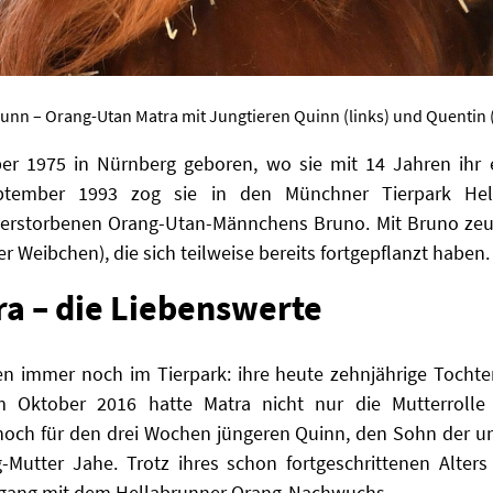
runn – Orang-Utan Matra mit Jungtieren Quinn (links) und Quentin 
r 1975 in Nürnberg geboren, wo sie mit 14 Jahren ihr
ptember 1993 zog sie in den Münchner Tierpark H
verstorbenen Orang-Utan-Männchens Bruno. Mit Bruno zeug
 Weibchen), die sich teilweise bereits fortgepflanzt haben.
a – die Liebenswerte
n immer noch im Tierpark: ihre heute zehnjährige Tochte
 Oktober 2016 hatte Matra nicht nur die Mutterrolle
ch für den drei Wochen jüngeren Quinn, den Sohn der un
-Mutter Jahe. Trotz ihres schon fortgeschrittenen Alte
gang mit dem Hellabrunner Orang-Nachwuchs.