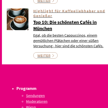
WEITER
Highlight für Kaffeeliebhaber und
Genießer
Top 10: Die schönsten Cafés in
München
Egal, ob die besten Cappuccinos, einem
gemütlichen Plätzchen oder einer süßen
Versuchung - hier sind die schönsten Cafés.
WEITER
Programm
Sendungen
Moderatoren
Wiesn