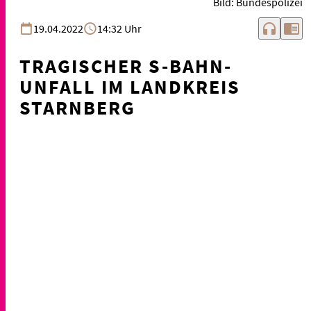
Bild: Bundespolizei
headphones
chrome_reader_mode
19.04.2022
14:32 Uhr
TRAGISCHER S-BAHN-
UNFALL IM LANDKREIS
STARNBERG