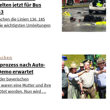
ten jetzt für Bus
53
chen die Linien 136, 185
die wichtigsten Umleitungen
nchen
dprozess nach Auto-
Demo erwartet
 der bayerischen
waren eine Mutter und ihre
tötet worden. Nun wird …