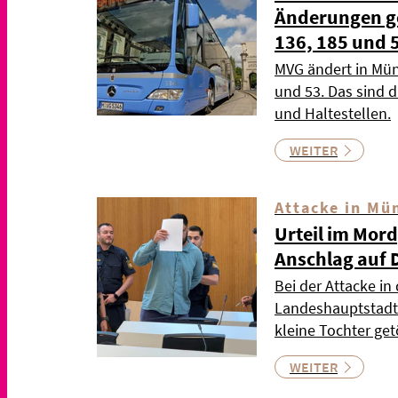
Änderungen gel
136, 185 und 
MVG ändert in Mün
und 53. Das sind 
und Haltestellen.
WEITER
Attacke in Mü
Urteil im Mor
Anschlag auf 
Bei der Attacke in
Landeshauptstadt 
kleine Tochter ge
WEITER