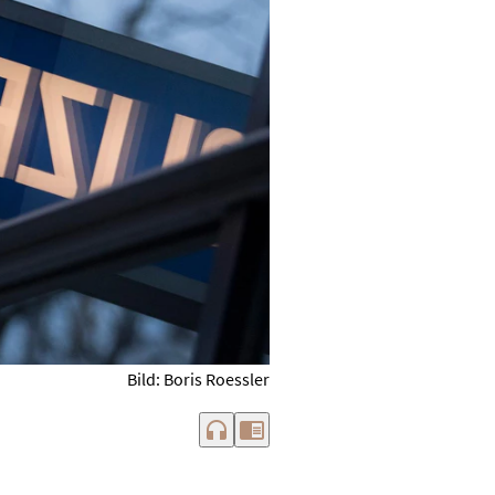
Bild: Boris Roessler
headphones
chrome_reader_mode