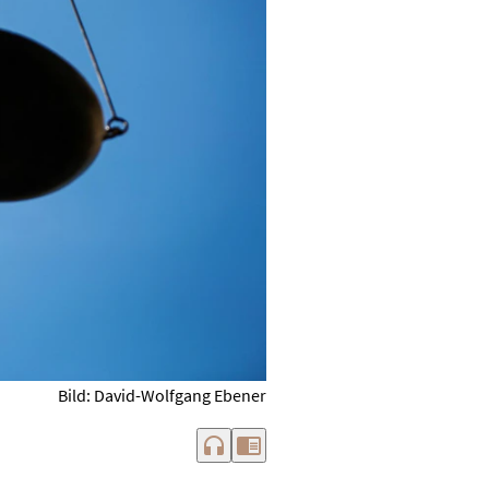
Bild: David-Wolfgang Ebener
headphones
chrome_reader_mode