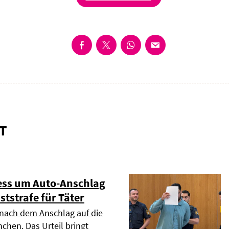
T
zess um Auto-Anschlag
ststrafe für Täter
nach dem Anschlag auf die
chen. Das Urteil bringt