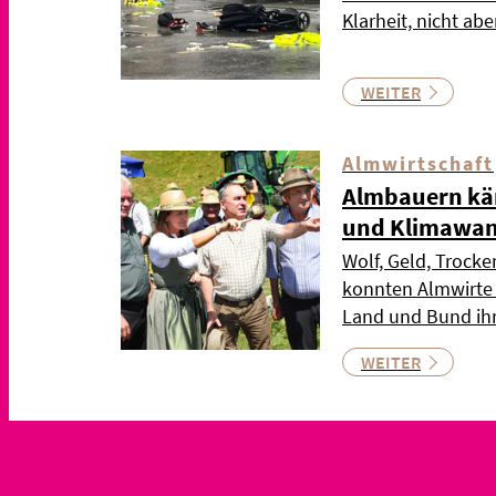
Klarheit, nicht abe
WEITER
Almwirtschaft
Almbauern kä
und Klimawan
Wolf, Geld, Trock
konnten Almwirte
Land und Bund ih
WEITER