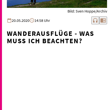
Bild: Sven Hoppe/Archiv
headphones
chrome_reader_mode
20.05.2020
14:58 Uhr
WANDERAUSFLÜGE - WAS
MUSS ICH BEACHTEN?