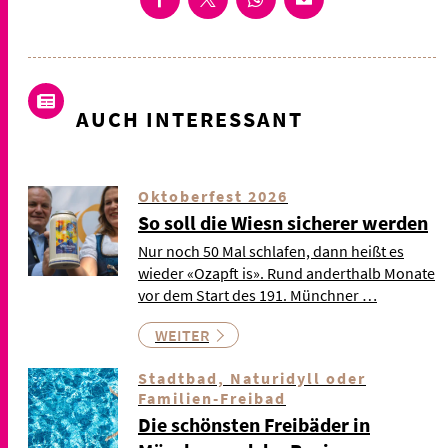
AUCH INTERESSANT
Oktoberfest 2026
So soll die Wiesn sicherer werden
Nur noch 50 Mal schlafen, dann heißt es
wieder «Ozapft is». Rund anderthalb Monate
vor dem Start des 191. Münchner …
WEITER
Stadtbad, Naturidyll oder
Familien-Freibad
Die schönsten Freibäder in