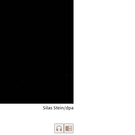
Silas Stein/dpa
headphones
chrome_reader_mode