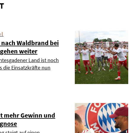
T
el
 nach Waldbrand bei
 gehen weiter
htesgadener Land ist noch
s die Einsatzkräfte nun
t mehr Gewinn und
ognose
g steigt auf einen