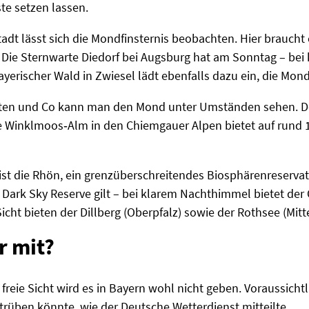
ste setzen lassen.
tadt lässt sich die Mondfinsternis beobachten. Hier brauch
Die Sternwarte Diedorf bei Augsburg hat am Sonntag – bei
ayerischer Wald in Zwiesel lädt ebenfalls dazu ein, die Mo
ten und Co kann man den Mond unter Umständen sehen. De
e Winklmoos‑Alm in den Chiemgauer Alpen bietet auf rund 
st die Rhön, ein grenzüberschreitendes Biosphärenreservat
l Dark Sky Reserve gilt – bei klarem Nachthimmel bietet der
cht bieten der Dillberg (Oberpfalz) sowie der Rothsee (Mitt
r mit?
reie Sicht wird es in Bayern wohl nicht geben. Voraussichtl
rüben könnte, wie der Deutsche Wetterdienst mitteilte.