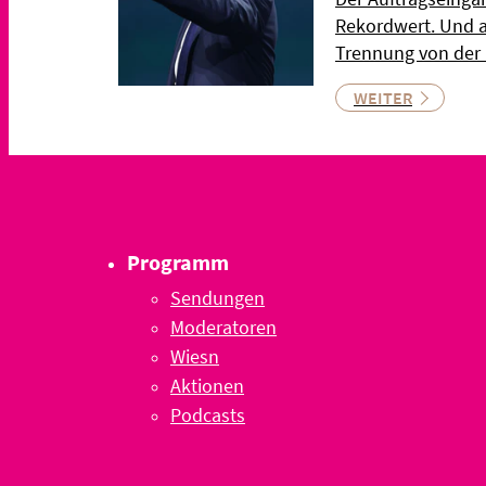
Rekordwert. Und a
Trennung von der
WEITER
Programm
Sendungen
Moderatoren
Wiesn
Aktionen
Podcasts