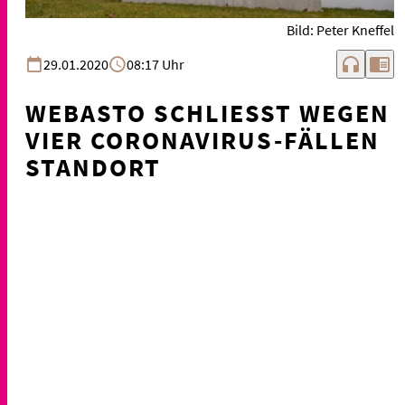
Bild: Peter Kneffel
headphones
chrome_reader_mode
29.01.2020
08:17 Uhr
WEBASTO SCHLIESST WEGEN V
IER CORONAVIRUS-FÄLLEN S
TANDORT