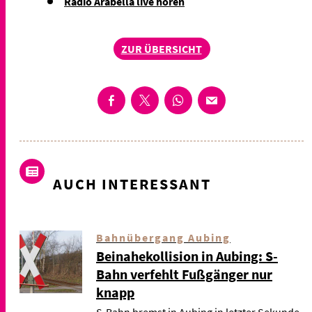
Radio Arabella live hören
ZUR ÜBERSICHT
AUCH INTERESSANT
Bahnübergang Aubing
Beinahekollision in Aubing: S-
Bahn verfehlt Fußgänger nur
knapp