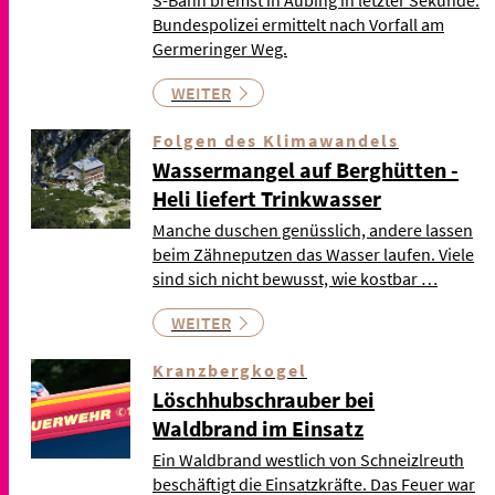
S-Bahn bremst in Aubing in letzter Sekunde.
Bundespolizei ermittelt nach Vorfall am
Germeringer Weg.
WEITER
Folgen des Klimawandels
Wassermangel auf Berghütten -
Heli liefert Trinkwasser
Manche duschen genüsslich, andere lassen
beim Zähneputzen das Wasser laufen. Viele
sind sich nicht bewusst, wie kostbar …
WEITER
Kranzbergkogel
Löschhubschrauber bei
Waldbrand im Einsatz
Ein Waldbrand westlich von Schneizlreuth
beschäftigt die Einsatzkräfte. Das Feuer war