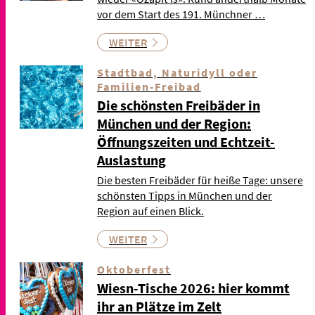
vor dem Start des 191. Münchner …
WEITER
Stadtbad, Naturidyll oder
Familien-Freibad
Die schönsten Freibäder in
München und der Region:
Öffnungszeiten und Echtzeit-
Auslastung
Die besten Freibäder für heiße Tage: unsere
schönsten Tipps in München und der
Region auf einen Blick.
WEITER
Oktoberfest
Wiesn-Tische 2026: hier kommt
ihr an Plätze im Zelt