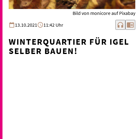
Bild von monicore auf Pixabay
headphones
chrome_reader_mode
13.10.2021
11:42 Uhr
WINTERQUARTIER FÜR IGEL
SELBER BAUEN!