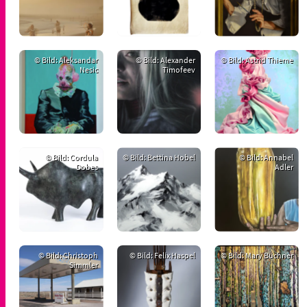
© Bild: Aleksandar
© Bild: Alexander
© Bild: Astrid Thieme
Nesic
Timofeev
© Bild: Cordula
© Bild: Bettina Hobel
© Bild: Annabel
Dobes
Adler
© Bild: Christoph
© Bild: Felix Haspel
© Bild: Mary Büchner
Simmler