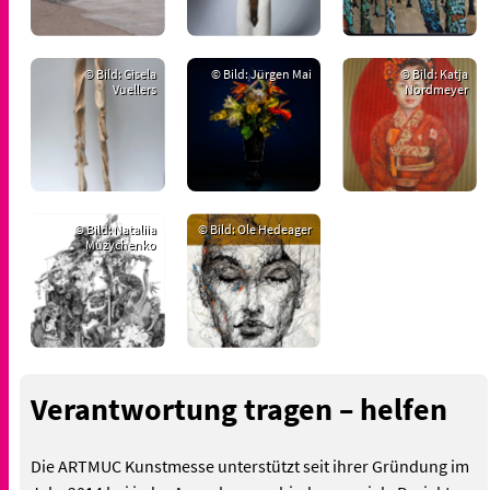
© Bild: Gisela
© Bild: Jürgen Mai
© Bild: Katja
Vuellers
Nordmeyer
© Bild: Nataliia
© Bild: Ole Hedeager
Muzychenko
Verantwortung tragen – helfen
Die ARTMUC Kunstmesse unterstützt seit ihrer Gründung im