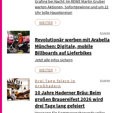
Grafing bei Nacht: Im REWE Martin Gruber
warten Aktionen, Sofortgewinne und um 22
Uhr tolle Hauptpreise!
WEITER
Anzeige
Revolutionär werben mit Arabella
München: Digitale, mobile
Billboards auf Lieferbikes
Jetzt alle Infos sichern
WEITER
Drei Tage feiern in
Anzeige
Großhadern
10 Jahre Haderner Bräu: Beim
großen Brauereifest 2026 wird
drei Tage lang gefeiert
Vorspann Ein Sommerwochenende voller