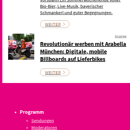
Bio-Bier, Live-Musik, bayerischer
Schmankerl und guter Begegnungen.
WEITER
Anzeige
Revolutionär werben mit Arabella
München: Digitale, mobile
Billboards auf Lieferbikes
WEITER
Programm
Sendungen
Moderatoren