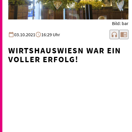
Bild: bar
headphones
chrome_reader_mode
03.10.2021
16:29 Uhr
WIRTSHAUSWIESN WAR EIN
VOLLER ERFOLG!