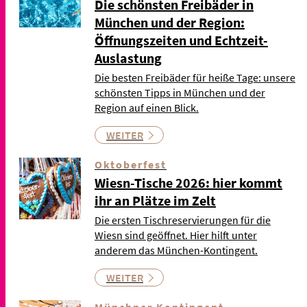
Die schönsten Freibäder in
München und der Region:
Öffnungszeiten und Echtzeit-
Auslastung
Die besten Freibäder für heiße Tage: unsere
schönsten Tipps in München und der
Region auf einen Blick.
WEITER
Oktoberfest
Wiesn-Tische 2026: hier kommt
ihr an Plätze im Zelt
Die ersten Tischreservierungen für die
Wiesn sind geöffnet. Hier hilft unter
anderem das München-Kontingent.
WEITER