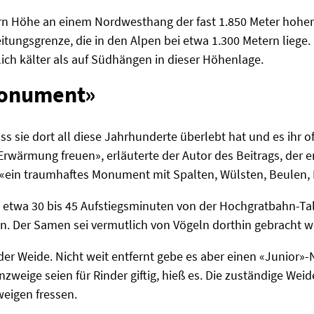
rn Höhe an einem Nordwesthang der fast 1.850 Meter hohen 
tungsgrenze, die in den Alpen bei etwa 1.300 Metern liege.
ich kälter als auf Südhängen in dieser Höhenlage.
Monument»
s sie dort all diese Jahrhunderte überlebt hat und es ihr of
 Erwärmung freuen», erläuterte der Autor des Beitrags, der e
 «ein traumhaftes Monument mit Spalten, Wülsten, Beulen, 
 etwa 30 bis 45 Aufstiegsminuten von der Hochgratbahn-Tals
en. Der Samen sei vermutlich von Vögeln dorthin gebracht 
er Weide. Nicht weit entfernt gebe es aber einen «Junior»
benzweige seien für Rinder giftig, hieß es. Die zuständige We
eigen fressen.