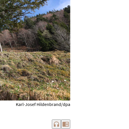
Karl-Josef Hildenbrand/dpa
headphones
chrome_reader_mode