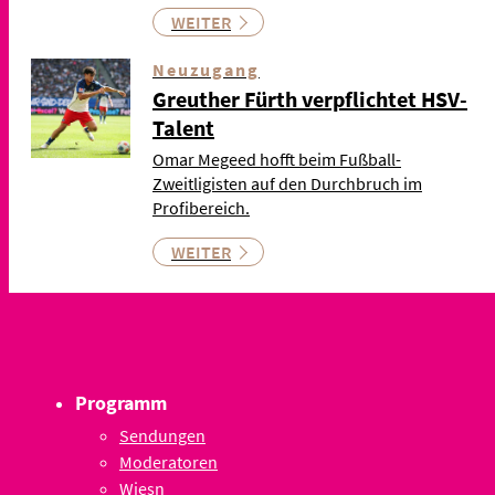
WEITER
Neuzugang
Greuther Fürth verpflichtet HSV-
Talent
Omar Megeed hofft beim Fußball-
Zweitligisten auf den Durchbruch im
Profibereich.
WEITER
Programm
Sendungen
Moderatoren
Wiesn