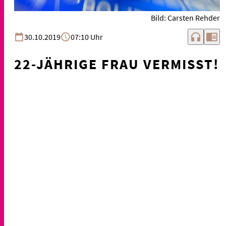
Bild: Carsten Rehder
headphones
chrome_reader_mode
30.10.2019
07:10 Uhr
22-JÄHRIGE FRAU VERMISST!