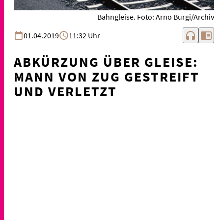
Bahngleise. Foto: Arno Burgi/Archiv
headphones
chrome_reader_mode
01.04.2019
11:32 Uhr
ABKÜRZUNG ÜBER GLEISE:
MANN VON ZUG GESTREIFT
UND VERLETZT