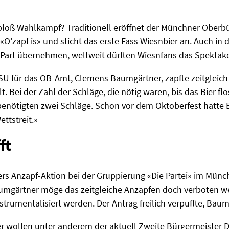
 bloß Wahlkampf? Traditionell eröffnet der Münchner Oberb
O’zapf is» und sticht das erste Fass Wiesnbier an. Auch in
n Part übernehmen, weltweit dürften Wiesnfans das Spektake
U für das OB-Amt, Clemens Baumgärtner, zapfte zeitgleich e
t. Bei der Zahl der Schläge, die nötig waren, bis das Bier fl
enötigten zwei Schläge. Schon vor dem Oktoberfest hatte B
ettstreit.»
ft
s Anzapf-Aktion bei der Gruppierung «Die Partei» im Münchn
Baumgärtner möge das zeitgleiche Anzapfen doch verboten w
trumentalisiert werden. Der Antrag freilich verpuffte, Baum
 wollen unter anderem der aktuell Zweite Bürgermeister 