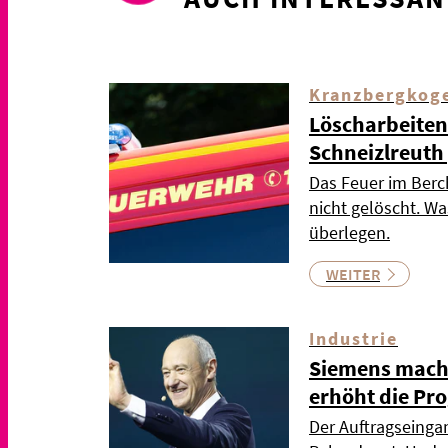
Kranzbergkog
Löscharbeiten
Schneizlreuth
Das Feuer im Berc
nicht gelöscht. Wa
überlegen.
WEITER
Industrie
Siemens mach
erhöht die Pr
Der Auftragseingan