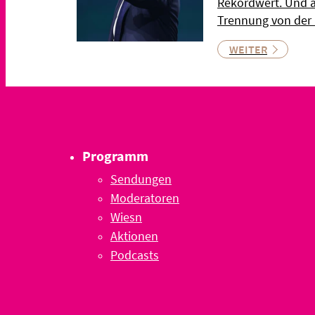
Rekordwert. Und a
Trennung von der
WEITER
Programm
Sendungen
Moderatoren
Wiesn
Aktionen
Podcasts