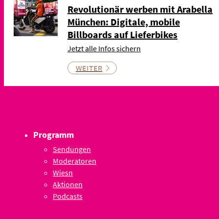
Revolutionär werben mit Arabella
München: Digitale, mobile
Billboards auf Lieferbikes
Jetzt alle Infos sichern
WEITER
Programm
Sendungen
Moderatoren
Wiesn
Aktionen
Podcasts