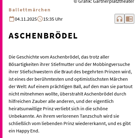
© Grafik: Gärtnerplatztheater
Ballettmärchen
headphones
chrome_reader_mode
04.11.2025
15:35 Uhr
ASCHENBRÖDEL
Die Geschichte vom Aschenbrödel, das trotz aller
Bösartigkeiten ihrer Stiefmutter und der Mobbingversuche
ihrer Stiefschwestern die Braut des begehrten Prinzen wird,
ist eines der berühmtesten und optimistischsten Märchen
der Welt: Auf einem prächtigen Ball, auf den man sie partout
nicht mitnehmen wollte, überstrahlt Aschenbrödel durch
hilfreichen Zauber alle anderen, und der eigentlich
heiratsunwillige Prinz verliebt sich in die schöne
Unbekannte. An ihrem verlorenen Tanzschuh wird sie
schließlich vom liebenden Prinz wiedererkannt, und es gibt
ein Happy End.