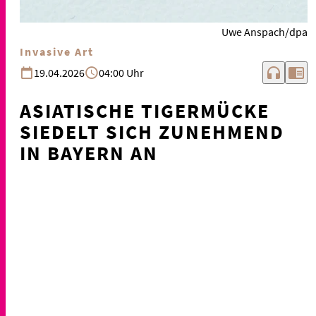
Uwe Anspach/dpa
Invasive Art
headphones
chrome_reader_mode
19.04.2026
04:00 Uhr
ASIATISCHE TIGERMÜCKE
SIEDELT SICH ZUNEHMEND
IN BAYERN AN