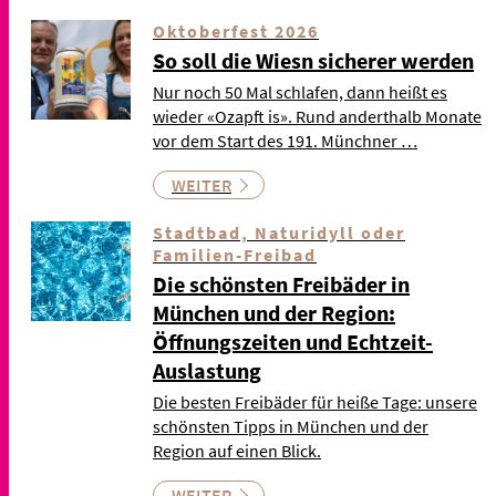
Oktoberfest 2026
So soll die Wiesn sicherer werden
Nur noch 50 Mal schlafen, dann heißt es
wieder «Ozapft is». Rund anderthalb Monate
vor dem Start des 191. Münchner …
WEITER
Stadtbad, Naturidyll oder
Familien-Freibad
Die schönsten Freibäder in
München und der Region:
Öffnungszeiten und Echtzeit-
Auslastung
Die besten Freibäder für heiße Tage: unsere
schönsten Tipps in München und der
Region auf einen Blick.
WEITER