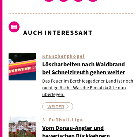
AUCH INTERESSANT
Kranzbergkogel
Löscharbeiten nach Waldbrand
bei Schneizlreuth gehen weiter
Das Feuer im Berchtesgadener Land ist noch
nicht gelöscht. Was die Einsatzkräfte nun
überlegen.
WEITER
3. Fußball-Liga
Vom Donau-Angler und
bayerischen Rückkehrern