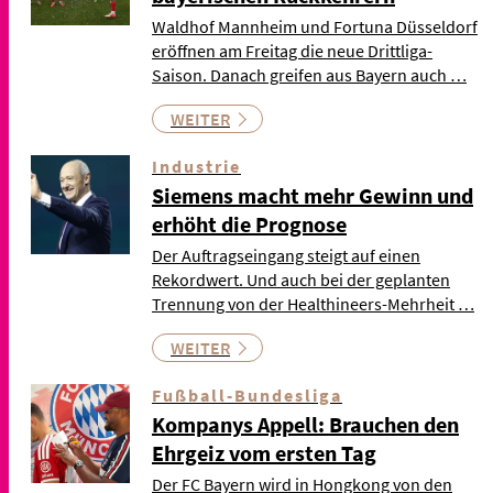
Waldhof Mannheim und Fortuna Düsseldorf
eröffnen am Freitag die neue Drittliga-
Saison. Danach greifen aus Bayern auch …
WEITER
Industrie
Siemens macht mehr Gewinn und
erhöht die Prognose
Der Auftragseingang steigt auf einen
Rekordwert. Und auch bei der geplanten
Trennung von der Healthineers-Mehrheit …
WEITER
Fußball-Bundesliga
Kompanys Appell: Brauchen den
Ehrgeiz vom ersten Tag
Der FC Bayern wird in Hongkong von den