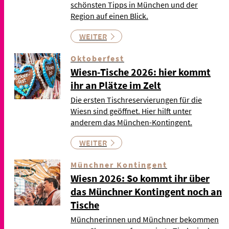
schönsten Tipps in München und der
Region auf einen Blick.
WEITER
Oktoberfest
Wiesn-Tische 2026: hier kommt
ihr an Plätze im Zelt
Die ersten Tischreservierungen für die
Wiesn sind geöffnet. Hier hilft unter
anderem das München-Kontingent.
WEITER
Münchner Kontingent
Wiesn 2026: So kommt ihr über
das Münchner Kontingent noch an
Tische
Münchnerinnen und Münchner bekommen