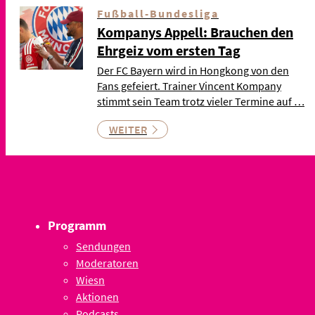
Fußball-Bundesliga
Kompanys Appell: Brauchen den
Ehrgeiz vom ersten Tag
Der FC Bayern wird in Hongkong von den
Fans gefeiert. Trainer Vincent Kompany
stimmt sein Team trotz vieler Termine auf …
WEITER
Programm
Sendungen
Moderatoren
Wiesn
Aktionen
Podcasts