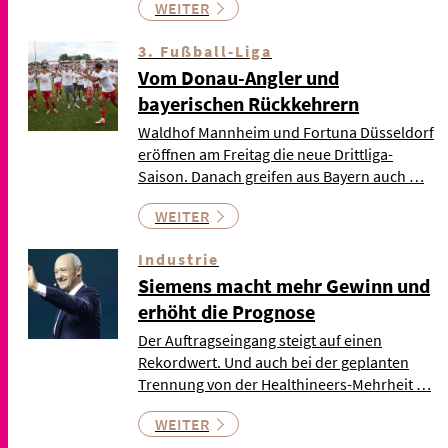
WEITER
3. Fußball-Liga
Vom Donau-Angler und
bayerischen Rückkehrern
Waldhof Mannheim und Fortuna Düsseldorf
eröffnen am Freitag die neue Drittliga-
Saison. Danach greifen aus Bayern auch …
WEITER
Industrie
Siemens macht mehr Gewinn und
erhöht die Prognose
Der Auftragseingang steigt auf einen
Rekordwert. Und auch bei der geplanten
Trennung von der Healthineers-Mehrheit …
WEITER