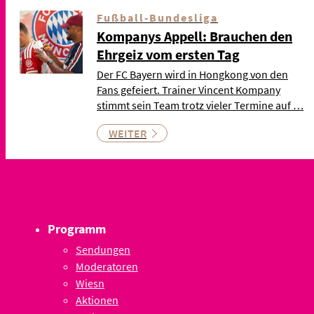
Fußball-Bundesliga
Kompanys Appell: Brauchen den
Ehrgeiz vom ersten Tag
Der FC Bayern wird in Hongkong von den
Fans gefeiert. Trainer Vincent Kompany
stimmt sein Team trotz vieler Termine auf …
WEITER
Programm
Sendungen
Moderatoren
Wiesn
Aktionen