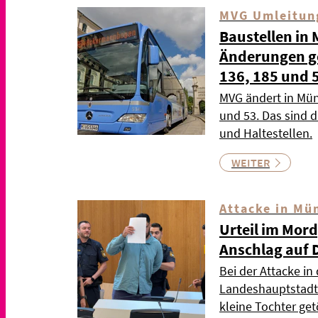
MVG Umleitun
Baustellen in
Änderungen gel
136, 185 und 
MVG ändert in Mün
und 53. Das sind 
und Haltestellen.
WEITER
Attacke in Mü
Urteil im Mor
Anschlag auf 
Bei der Attacke in
Landeshauptstadt 
kleine Tochter ge