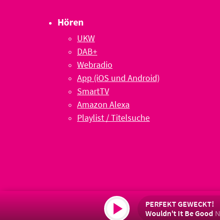
Hören
UKW
DAB+
Webradio
App (iOS und Android)
SmartTV
Amazon Alexa
Playlist / Titelsuche
PERFEKT GEWECKT!
Wouldn't It Be Good
N