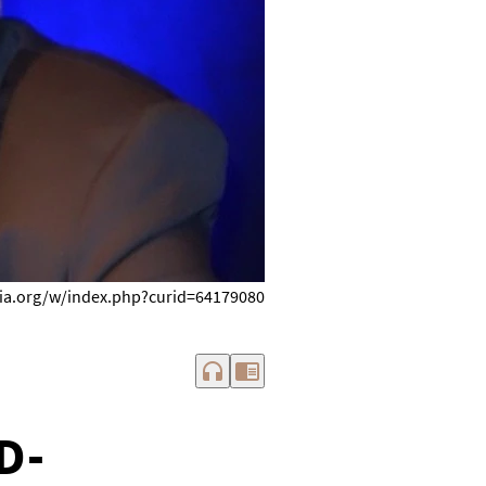
edia.org/w/index.php?curid=64179080
headphones
chrome_reader_mode
D-