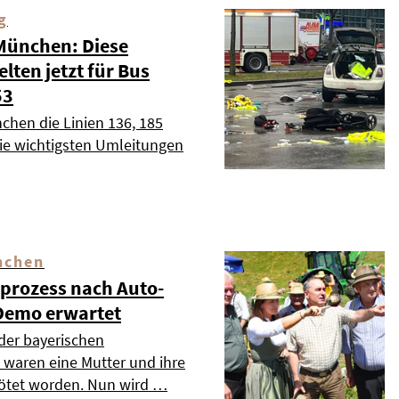
g
 München: Diese
ten jetzt für Bus
53
chen die Linien 136, 185
die wichtigsten Umleitungen
nchen
dprozess nach Auto-
Demo erwartet
 der bayerischen
waren eine Mutter und ihre
tötet worden. Nun wird …