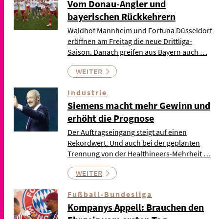
Vom Donau-Angler und
bayerischen Rückkehrern
Waldhof Mannheim und Fortuna Düsseldorf
eröffnen am Freitag die neue Drittliga-
Saison. Danach greifen aus Bayern auch …
WEITER
Industrie
Siemens macht mehr Gewinn und
erhöht die Prognose
Der Auftragseingang steigt auf einen
Rekordwert. Und auch bei der geplanten
Trennung von der Healthineers-Mehrheit …
WEITER
Fußball-Bundesliga
Kompanys Appell: Brauchen den