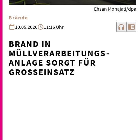
Ehsan Monajati/dpa
Brände
headphones
chrome_reader_mode
10.05.2026
11:16 Uhr
BRAND IN
MÜLLVERARBEITUNGS-
ANLAGE SORGT FÜR
GROSSEINSATZ