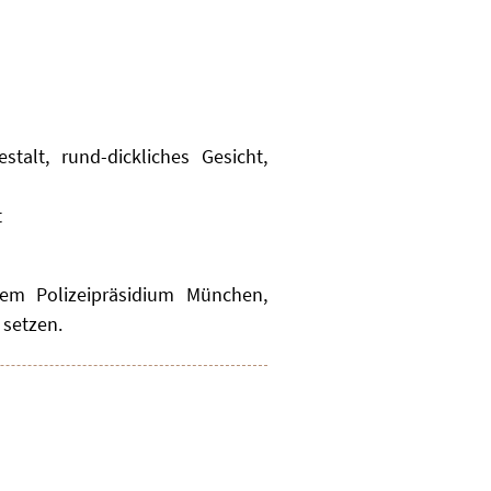
talt, rund-dickliches Gesicht,
t
em Polizeipräsidium München,
 setzen.