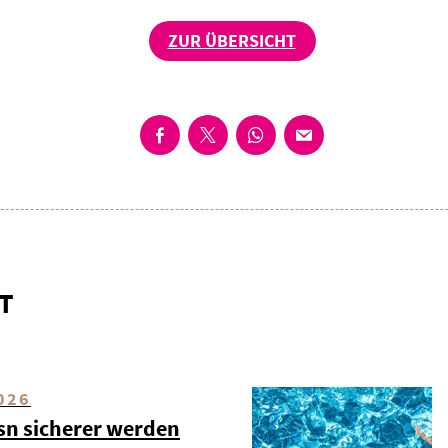
ZUR ÜBERSICHT
T
026
esn sicherer werden