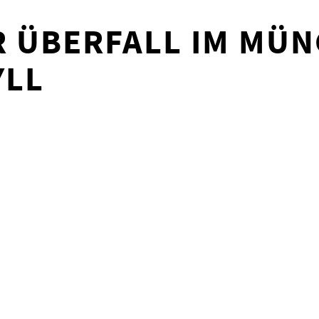
R ÜBERFALL IM MÜ
YLL