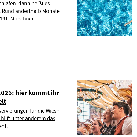
chlafen, dann heißt es
». Rund anderthalb Monate
s 191. Münchner …
2026: hier kommt ihr
elt
servierungen für die Wiesn
r hilft unter anderem das
nt.