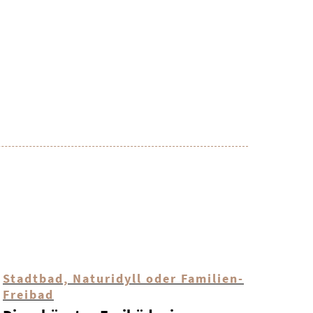
Stadtbad, Naturidyll oder Familien-
Freibad