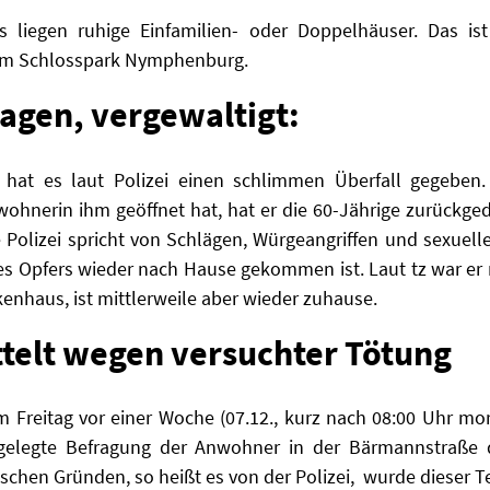
ks liegen ruhige Einfamilien- oder Doppelhäuser. Das is
dem Schlosspark Nymphenburg.
agen, vergewaltigt:
 hat es laut Polizei einen schlimmen Überfall gegeben
ewohnerin ihm geöffnet hat, hat er die 60-Jährige zurückg
 Polizei spricht von Schlägen, Würgeangriffen und sexuellen
es Opfers wieder nach Hause gekommen ist. Laut tz war er 
kenhaus, ist mittlerweile aber wieder zuhause.
ttelt wegen versuchter Tötung
am Freitag vor einer Woche (07.12., kurz nach 08:00 Uhr m
angelegte Befragung der Anwohner in der Bärmannstraß
schen Gründen, so heißt es von der Polizei, wurde dieser 