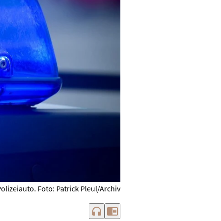
olizeiauto. Foto: Patrick Pleul/Archiv
headphones
chrome_reader_mode