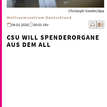
Christoph Soeder/dpa
Weltraumzentrum Deutschland
headphones
chrome_reader_mode
04.01.2026
00:01 Uhr
CSU WILL SPENDERORGANE
AUS DEM ALL