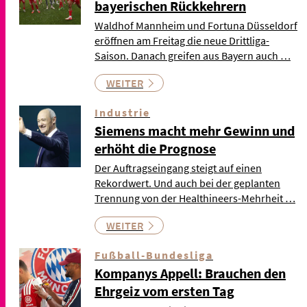
bayerischen Rückkehrern
Waldhof Mannheim und Fortuna Düsseldorf
eröffnen am Freitag die neue Drittliga-
Saison. Danach greifen aus Bayern auch …
WEITER
Industrie
Siemens macht mehr Gewinn und
erhöht die Prognose
Der Auftragseingang steigt auf einen
Rekordwert. Und auch bei der geplanten
Trennung von der Healthineers-Mehrheit …
WEITER
Fußball-Bundesliga
Kompanys Appell: Brauchen den
Ehrgeiz vom ersten Tag