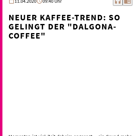
headphones
chrome_reader_mode
11.04.2020
09:40 Uhr
NEUER KAFFEE-TREND: SO
GELINGT DER "DALGONA-
COFFEE"