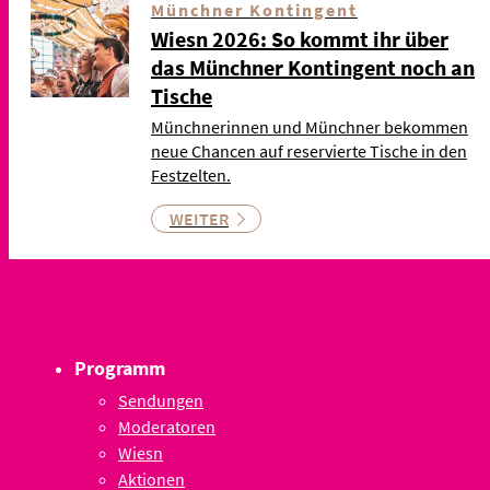
Münchner Kontingent
Wiesn 2026: So kommt ihr über
das Münchner Kontingent noch an
Tische
Münchnerinnen und Münchner bekommen
neue Chancen auf reservierte Tische in den
Festzelten.
WEITER
Programm
Sendungen
Moderatoren
Wiesn
Aktionen