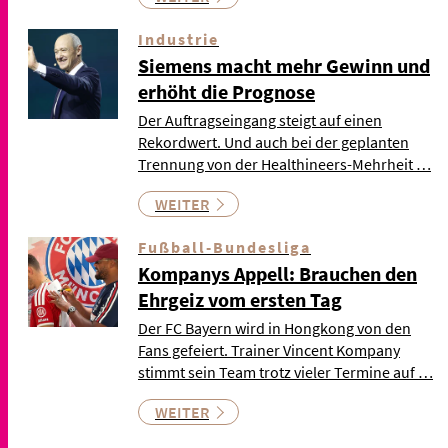
Industrie
Siemens macht mehr Gewinn und
erhöht die Prognose
Der Auftragseingang steigt auf einen
Rekordwert. Und auch bei der geplanten
Trennung von der Healthineers-Mehrheit …
WEITER
Fußball-Bundesliga
Kompanys Appell: Brauchen den
Ehrgeiz vom ersten Tag
Der FC Bayern wird in Hongkong von den
Fans gefeiert. Trainer Vincent Kompany
stimmt sein Team trotz vieler Termine auf …
WEITER