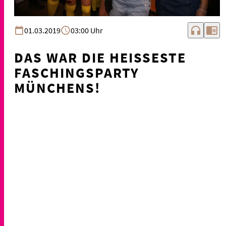
headphones
chrome_reader_mode
01.03.2019
03:00 Uhr
DAS WAR DIE HEISSESTE F
ASCHINGSPARTY M
ÜNCHENS!