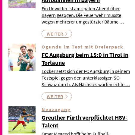
Ein Unwetter ist am späten Abend über
Bayern gezogen. Die Feuerwehr musste
wegen mehrerer umgestürzter Bäume …
WEITER
Ogundu im Test mit Dreierpack
FC Augsburg beim 15:0 in Tirol in
Torlaune
Locker setzt sich der FC Augsburg in seinem
Testspiel gegen den unterklassigen SC
Schwaz durch. Als Nächstes warten echte …
WEITER
Neuzugang
Greuther Fürth verpflichtet HSV-
Talent
Omar Megeed hofft beim Fußball-