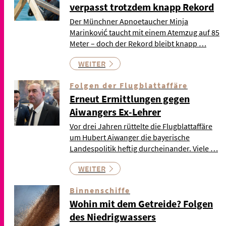
verpasst trotzdem knapp Rekord
Der Münchner Apnoetaucher Minja
Marinković taucht mit einem Atemzug auf 85
Meter – doch der Rekord bleibt knapp …
WEITER
Folgen der Flugblattaffäre
Erneut Ermittlungen gegen
Aiwangers Ex-Lehrer
Vor drei Jahren rüttelte die Flugblattaffäre
um Hubert Aiwanger die bayerische
Landespolitik heftig durcheinander. Viele …
WEITER
Binnenschiffe
Wohin mit dem Getreide? Folgen
des Niedrigwassers