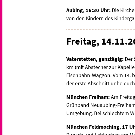
Aubing, 16:30 Uhr:
Die Kirche
von den Kindern des Kinderga
Freitag, 14.11.
Vaterstetten, ganztägig:
Der 
km (mit Abstecher zur Kapelle 
Eisenbahn-Waggon. Vom 14. bi
der erste Abschnitt unbeleucht
München Freiham:
Am Freita
Grünband Neuaubing-Freiham a
Umgebung. Bei schlechtem Wette
München Feldmoching, 17 Uh
Punsch und Lebkuchen am Mar