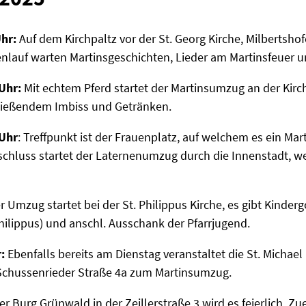
Uhr:
Auf dem Kirchpaltz vor der St. Georg Kirche, Milbertshof
nlauf warten Martinsgeschichten, Lieder am Martinsfeuer u
Uhr:
Mit echtem Pferd startet der Martinsumzug an der Kirc
ließendem Imbiss und Getränken.
 Uhr
: Treffpunkt ist der Frauenplatz, auf welchem es ein Ma
chluss startet der Laternenumzug durch die Innenstadt, we
r Umzug startet bei der St. Philippus Kirche, es gibt Kinde
hilippus) und anschl. Ausschank der Pfarrjugend.
:
Ebenfalls bereits am Dienstag veranstaltet die St. Michael
 Schussenrieder Straße 4a zum Martinsumzug.
r Burg Grünwald in der Zeillerstraße 3 wird es feierlich. Zu