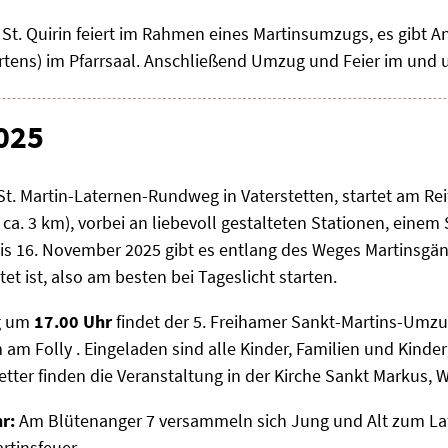
 St. Quirin feiert im Rahmen eines Martinsumzugs, es gibt An
rtens) im Pfarrsaal. Anschließend Umzug und Feier im und 
2025
St. Martin-Laternen-Rundweg in Vaterstetten, startet am Rei
ca. 3 km), vorbei an liebevoll gestalteten Stationen, einem
s 16. November 2025 gibt es entlang des Weges Martinsgä
et ist, also am besten bei Tageslicht starten.
g um
17.00 Uhr
findet der 5. Freihamer Sankt-Martins-Umzug 
m Folly . Eingeladen sind alle Kinder, Familien und Kinde
r finden die Veranstaltung in der Kirche Sankt Markus, Wies
r:
Am Blütenanger 7 versammeln sich Jung und Alt zum La
tinsfeuer.