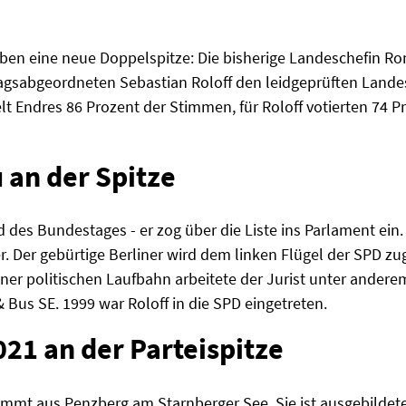
n eine neue Doppelspitze: Die bisherige Landeschefin Ronj
sabgeordneten Sebastian Roloff den leidgeprüften Landes
t Endres 86 Prozent der Stimmen, für Roloff votierten 74 
u an der Spitze
ied des Bundestages - er zog über die Liste ins Parlament ein.
r. Der gebürtige Berliner wird dem linken Flügel der SPD zug
er politischen Laufbahn arbeitete der Jurist unter anderem
 Bus SE. 1999 war Roloff in die SPD eingetreten.
2021 an der Parteispitze
tammt aus Penzberg am Starnberger See. Sie ist ausgebilde