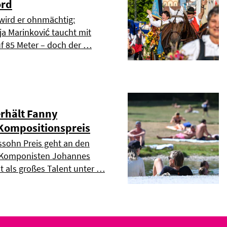
ord
 wird er ohnmächtig:
a Marinković taucht mit
f 85 Meter – doch der …
rhält Fanny
Kompositionspreis
sohn Preis geht an den
 Komponisten Johannes
lt als großes Talent unter …