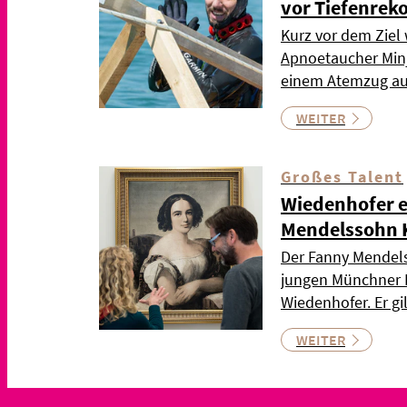
vor Tiefenrek
Kurz vor dem Ziel
Apnoetaucher Minj
einem Atemzug au
WEITER
Großes Talent
Wiedenhofer e
Mendelssohn 
Der Fanny Mendels
jungen Münchner
Wiedenhofer. Er gi
WEITER