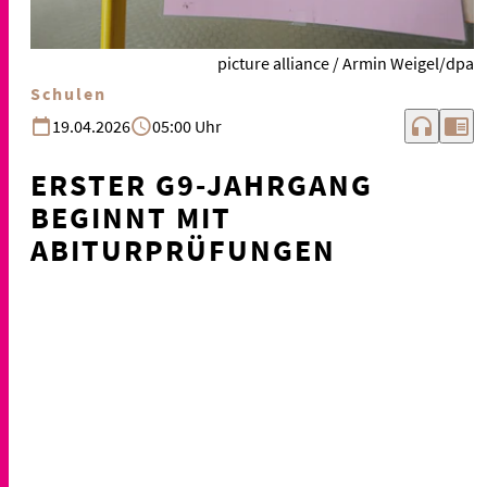
picture alliance / Armin Weigel/dpa
Schulen
headphones
chrome_reader_mode
19.04.2026
05:00 Uhr
ERSTER G9-JAHRGANG
BEGINNT MIT
ABITURPRÜFUNGEN