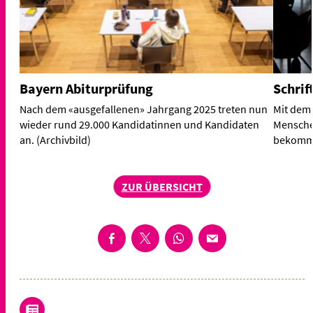
Bayern Abiturprüfung
Schrif
Nach dem «ausgefallenen» Jahrgang 2025 treten nun
Mit dem 
wieder rund 29.000 Kandidatinnen und Kandidaten
Mensche
an. (Archivbild)
bekomme
ZUR ÜBERSICHT