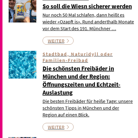
So soll die Wiesn sicherer werden
Nur noch 50 Mal schlafen, dann heißt es
wieder «Ozapft is». Rund anderthalb Monate
vor dem Start des 191. Münchner …
WEITER
Stadtbad, Naturidyll oder
Familien-Freibad
Die schönsten Freibäder in
München und der Region:
Öffnungszeiten und Echtzeit-
Auslastung
Die besten Freibäder für heiße Tage: unsere
schönsten Tipps in München und der
Region auf einen Blick.
WEITER