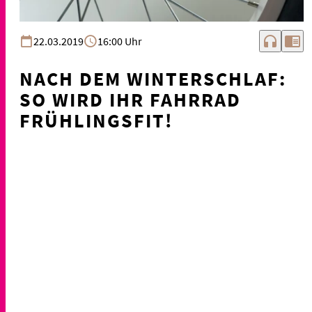
headphones
chrome_reader_mode
22.03.2019
16:00 Uhr
NACH DEM WINTERSCHLAF:
SO WIRD IHR FAHRRAD
FRÜHLINGSFIT!