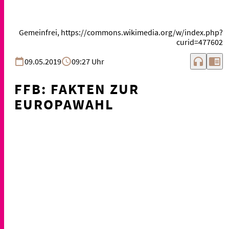
Gemeinfrei, https://commons.wikimedia.org/w/index.php?
curid=477602
headphones
chrome_reader_mode
09.05.2019
09:27 Uhr
FFB: FAKTEN ZUR
EUROPAWAHL