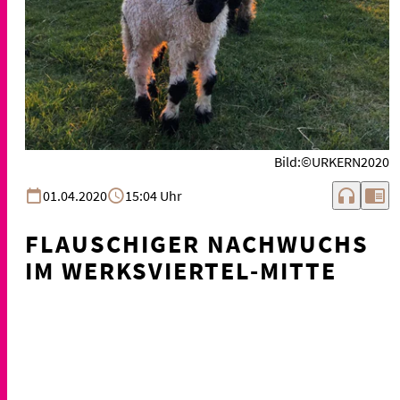
Bild:©URKERN2020
headphones
chrome_reader_mode
01.04.2020
15:04 Uhr
FLAUSCHIGER NACHWUCHS
IM WERKSVIERTEL-MITTE