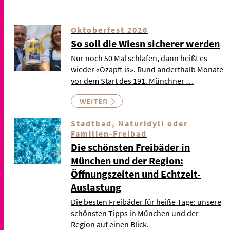
Oktoberfest 2026
So soll die Wiesn sicherer werden
Nur noch 50 Mal schlafen, dann heißt es
wieder «Ozapft is». Rund anderthalb Monate
vor dem Start des 191. Münchner …
WEITER
Stadtbad, Naturidyll oder
Familien-Freibad
Die schönsten Freibäder in
München und der Region:
Öffnungszeiten und Echtzeit-
Auslastung
Die besten Freibäder für heiße Tage: unsere
schönsten Tipps in München und der
Region auf einen Blick.