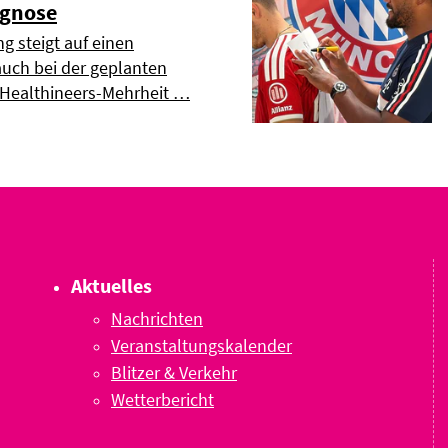
ognose
g steigt auf einen
uch bei der geplanten
 Healthineers-Mehrheit …
Aktuelles
Nachrichten
Veranstaltungskalender
Blitzer & Verkehr
Wetterbericht