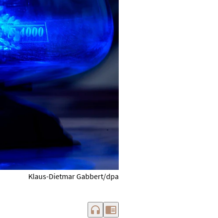
Klaus-Dietmar Gabbert/dpa
headphones
chrome_reader_mode