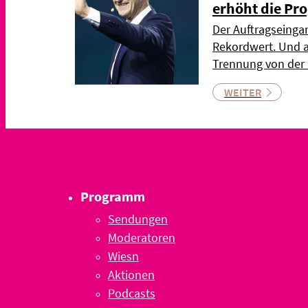
erhöht die Pr
Der Auftragseingan
Rekordwert. Und a
Trennung von der
WEITER
Programm
Sendungen
Moderatoren
Wiesn
Aktionen
Podcasts