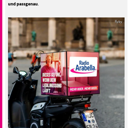
und passgenau
.
flyby