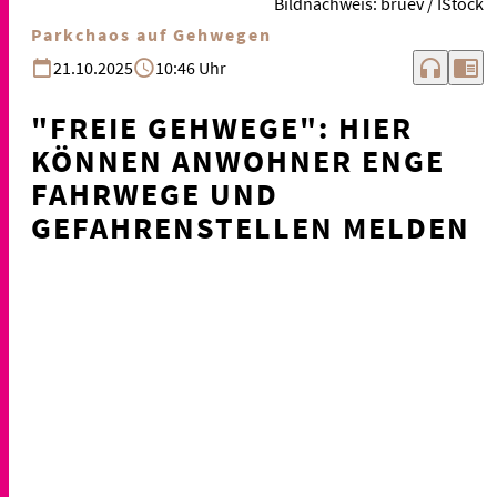
Bildnachweis: bruev / IStock
Parkchaos auf Gehwegen
headphones
chrome_reader_mode
21.10.2025
10:46 Uhr
"FREIE GEHWEGE": HIER
KÖNNEN ANWOHNER ENGE
FAHRWEGE UND
GEFAHRENSTELLEN MELDEN