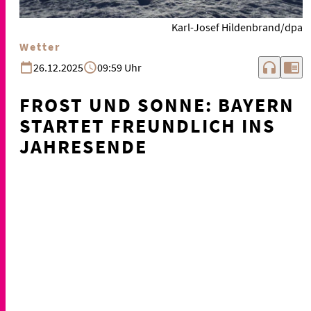
Karl-Josef Hildenbrand/dpa
Wetter
headphones
chrome_reader_mode
26.12.2025
09:59 Uhr
FROST UND SONNE: BAYERN
STARTET FREUNDLICH INS
JAHRESENDE