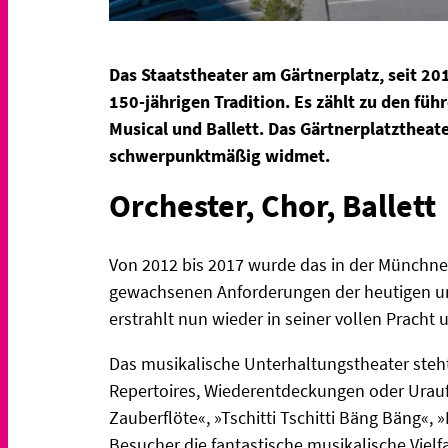
Das Staatstheater am Gärtnerplatz, seit 201
150-jährigen Tradition. Es zählt zu den fü
Musical und Ballett. Das Gärtnerplatztheate
schwerpunktmäßig widmet.
Orchester, Chor, Ballett
Von 2012 bis 2017 wurde das in der Münchner
gewachsenen Anforderungen der heutigen un
erstrahlt nun wieder in seiner vollen Prach
Das musikalische Unterhaltungstheater steht
Repertoires, Wiederentdeckungen oder Urauff
Zauberflöte«, »Tschitti Tschitti Bäng Bäng«
Besucher die fantastische musikalische Vielf