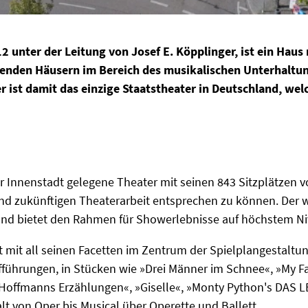
2 unter der Leitung von Josef E. Köpplinger, ist ein Haus
hrenden Häusern im Bereich des musikalischen Unterhaltu
r ist damit das einzige Staatstheater in Deutschland, wel
 Innenstadt gelegene Theater mit seinen 843 Sitzplätzen vo
d zukünftigen Theaterarbeit entsprechen zu können. Der
t und bietet den Rahmen für Showerlebnisse auf höchstem N
 mit all seinen Facetten im Zentrum der Spielplangestaltun
ührungen, in Stücken wie »Drei Männer im Schnee«, »My Fair
, »Hoffmanns Erzählungen«, »Giselle«, »Monty Python's DAS 
alt von Oper bis Musical über Operette und Ballett.