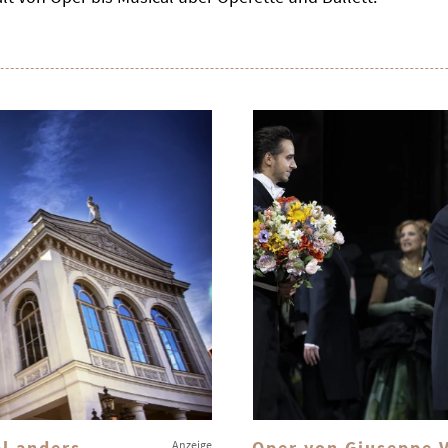
l anders
Oper von Giuseppe 
Anzeige