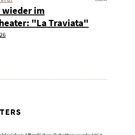
 wieder im
heater: "La Traviata"
026
ATERS