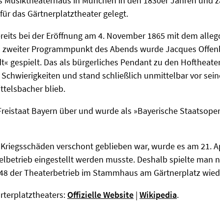
s Musiktheaterhaus in München in den 1830er Jahren und z
für das Gärtnerplatztheater gelegt.
ereits bei der Eröffnung am 4. November 1865 mit dem alleg
 zweiter Programmpunkt des Abends wurde Jacques Offenba
dt« gespielt. Das als bürgerliches Pendant zu den Hoftheate
 Schwierigkeiten und stand schließlich unmittelbar vor sein
ittelsbacher blieb.
eistaat Bayern über und wurde als »Bayerische Staatsopere
riegsschäden verschont geblieben war, wurde es am 21. Apr
elbetrieb eingestellt werden musste. Deshalb spielte man 
 1948 der Theaterbetrieb im Stammhaus am Gärtnerplatz w
rterplatztheaters:
Offizielle Website
|
Wikipedia
.