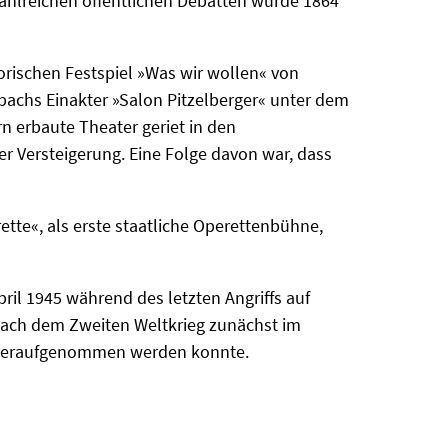
ahlreichen öffentlichen Debatten wurde 1864
orischen Festspiel »Was wir wollen« von
chs Einakter »Salon Pitzelberger« unter dem
rn erbaute Theater geriet in den
er Versteigerung. Eine Folge davon war, dass
tte«, als erste staatliche Operettenbühne,
il 1945 während des letzten Angriffs auf
nach dem Zweiten Weltkrieg zunächst im
iederaufgenommen werden konnte.