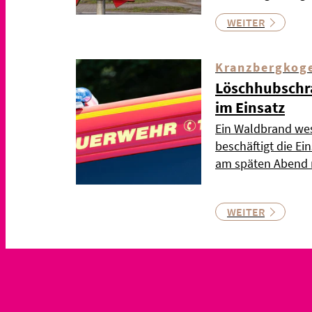
WEITER
Kranzbergkog
Löschhubschr
im Einsatz
Ein Waldbrand wes
beschäftigt die Ei
am späten Abend n
WEITER