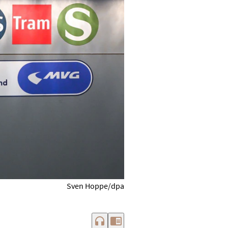
Sven Hoppe/dpa
headphones
chrome_reader_mode