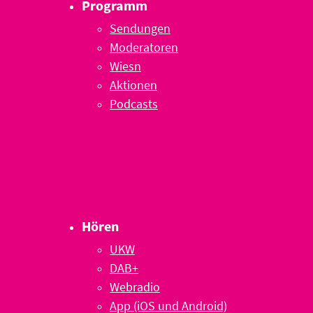
Programm
Sendungen
Moderatoren
Wiesn
Aktionen
Podcasts
Hören
UKW
DAB+
Webradio
App (iOS und Android)