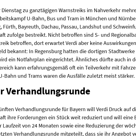
ür Dienstag zu ganztägigen Warnstreiks im Nahverkehr mehre
Arbeitskampf U-Bahn, Bus und Tram in München und Nürnberg
, Fürth, Bayreuth, Dachau, Passau, Landshut und Schweinfu
ft zufolge bestreikt. Nicht betroffen sind S- und Regionalb
eik betroffen, dort erwartet Verdi aber keine Auswirkungen 
eld bekannt: In Regensburg hatten die dortigen Stadtwerke 
rd ein Notfahrplan eingerichtet. Ähnliches dürfte auch in
bereich kann erfahrungsgemäß oft ein Teilverkehr mit Fahrze
U-Bahn und Trams waren die Ausfälle zuletzt meist stärker.
er Verhandlungsrunde
fünften Verhandlungsrunde für Bayern will Verdi Druck auf 
ft ihre Forderungen ein Stück weit reduziert und will eine
ner Laufzeit von 24 Monaten sowie eine Reduzierung der wöch
etzten Verhandlungsrunde mitgeteilt, dass sie ihr Angebot v