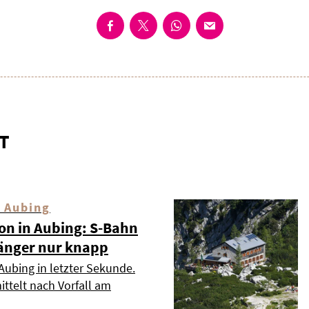
T
 Aubing
ion in Aubing: S-Bahn
änger nur knapp
Aubing in letzter Sekunde.
ttelt nach Vorfall am