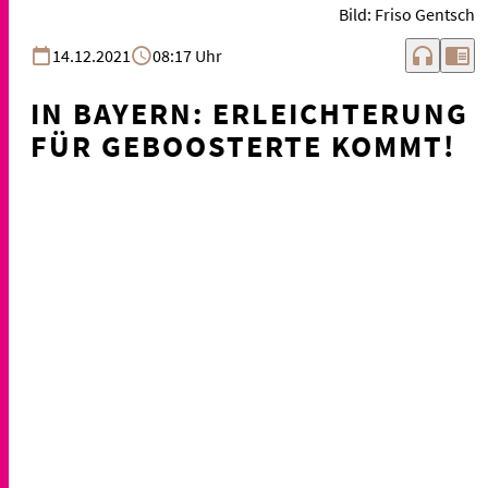
Bild: Friso Gentsch
headphones
chrome_reader_mode
14.12.2021
08:17 Uhr
IN BAYERN: ERLEICHTERUNG
FÜR GEBOOSTERTE KOMMT!