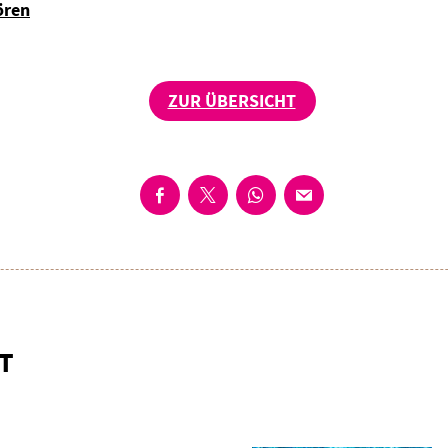
ören
ZUR ÜBERSICHT
T