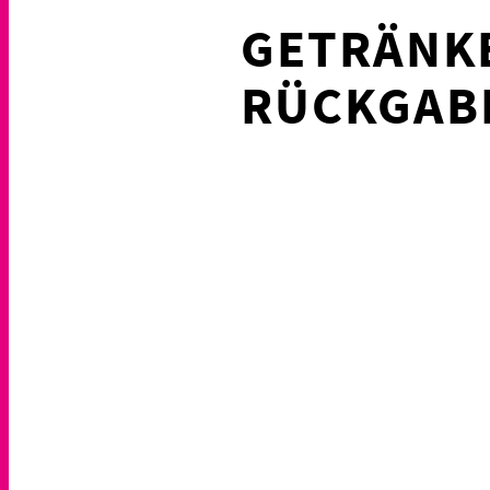
GETRÄNK
RÜCKGABE