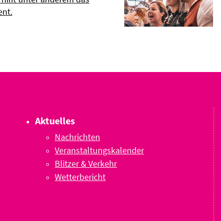
nt.
Aktuelles
Nachrichten
Veranstaltungskalender
Blitzer & Verkehr
Wetterbericht