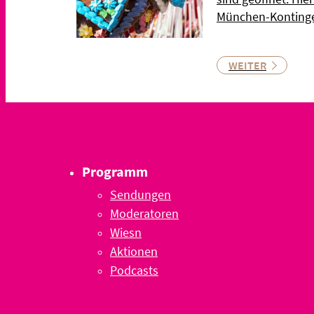
München-Kontinge
WEITER
Programm
Sendungen
Moderatoren
Wiesn
Aktionen
Podcasts