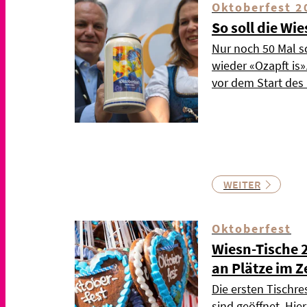
Oktoberfest 2
So soll die Wi
Nur noch 50 Mal s
wieder «Ozapft is
vor dem Start de
WEITER
Oktoberfest
Wiesn-Tische 
an Plätze im Z
Die ersten Tischre
sind geöffnet. Hie