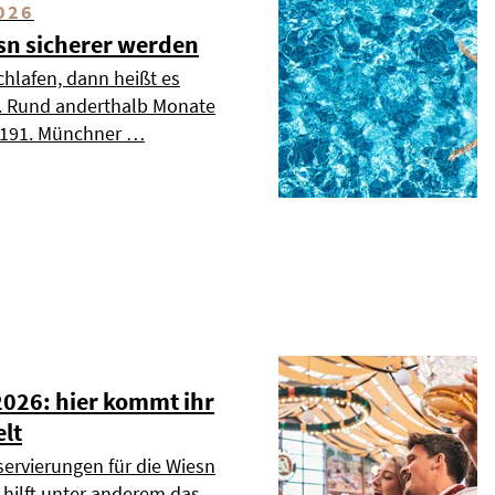
026
esn sicherer werden
chlafen, dann heißt es
». Rund anderthalb Monate
s 191. Münchner …
2026: hier kommt ihr
elt
servierungen für die Wiesn
r hilft unter anderem das